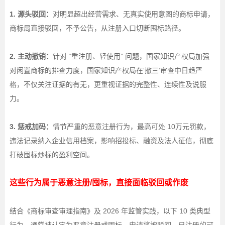
1. 源头驳回：
对明显超出经营需求、无真实使用意图的商标申请，
商标局直接驳回，不予公告，从注册入口切断囤标路径。
2. 主动撤销：
针对 “重注册、轻使用” 问题，国家知识产权局加强
对闲置商标的排查力度，国家知识产权局在‘撤三’审查中日趋严
格，不仅关注证据的有无，更重视证据的完整性、连续性及说服
力。
3. 惩戒加码：
情节严重的恶意注册行为，最高可处 10万元罚款，
违法记录纳入企业信用档案，影响招投标、融资及法人征信，彻底
打破囤标炒标的盈利空间。
这些行为属于恶意注册/囤标，直接面临驳回或作废
结合《商标审查审理指南》及 2026 年监管实践，以下 10 类典型