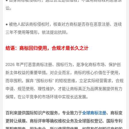
● 自身商标被侵权时，通过合法途径维权，不滥用商标权利恶意诉
讼。
● 被他人起诉商标侵权时，核查对方商标是否存在恶意注册、连续
三年不使用等情形，依法提出抗辩。
结语：商标回归使用，合规才是长久之计
2026 年严打恶意商标注册、囤标行为，是净化商标市场、保护创
新主体权益的重要举措。对企业而言，商标的核心价值在于使用，
而非囤积。摒弃 “囤标炒标” 的短视思维，立足实际经营需求，合规
申请、规范使用、理性维护，才能让商标真正为品牌发展提供有力
保障，在公平竞争的市场环境中实现长远发展。
百利来提供国际知识产权服务，专业致力于
全球商标注册
、商标变
更转让续展、商标评审等确权维权业务及全球版权登记、国际专利