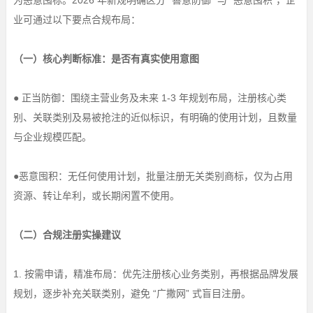
为恶意囤标。2026 年新规明确区分 “善意防御” 与 “恶意囤积”，企
业可通过以下要点合规布局：
（一）核心判断标准：是否有真实使用意图
● 正当防御：围绕主营业务及未来 1-3 年规划布局，注册核心类
别、关联类别及易被抢注的近似标识，有明确的使用计划，且数量
与企业规模匹配。
●恶意囤积：无任何使用计划，批量注册无关类别商标，仅为占用
资源、转让牟利，或长期闲置不使用。
（二）合规注册实操建议
1. 按需申请，精准布局：优先注册核心业务类别，再根据品牌发展
规划，逐步补充关联类别，避免 “广撒网” 式盲目注册。