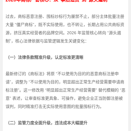
过去，商标恶意注册、囤标炒标行为屡禁不止，部分主体批量注册
大量 “僵尸商标”，既不实际使用，也不转让，长期占用公共商标资
源，挤压真实经营者的品牌空间。2026 年监管核心转向 “源头遏
制”，核心法律依据与监管逻辑发生关键变化：
（一）法律条款精准升级，认定标准更清晰
最新修订的《商标法》将原 “不以使用为目的的恶意商标注册申
请”，调整为 “不以使用为目的，明显超出正常生产经营需要申请商
标注册”。这一修改用 “明显超出正常生产经营需要” 替代模糊的 “恶
意” 表述，让审查标准更具象、可操作，避免企业正当防御注册被
误判，同时精准打击无实际使用意图的批量囤标行为。
（二）监管力度全面升级，违法成本大幅提升