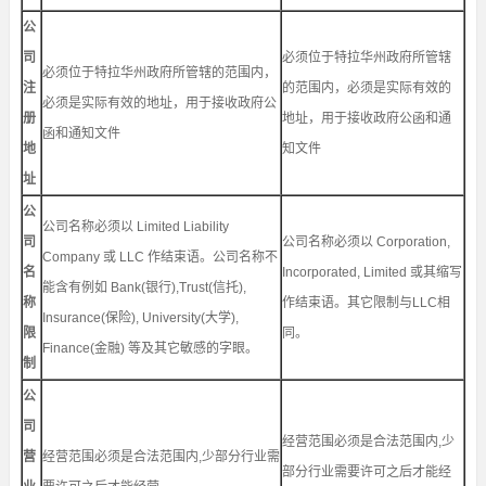
公
司
必须位于特拉华州政府所管辖
必须位于特拉华州政府所管辖的范围内，
注
的范围内，必须是实际有效的
必须是实际有效的地址，用于接收政府公
册
地址，用于接收政府公函和通
函和通知文件
地
知文件
址
公
公司名称必须以 Limited Liability
司
公司名称必须以 Corporation,
Company 或 LLC 作结束语。公司名称不
名
Incorporated, Limited 或其缩写
能含有例如 Bank(银行),Trust(信托),
称
作结束语。其它限制与LLC相
Insurance(保险), University(大学),
限
同。
Finance(金融) 等及其它敏感的字眼。
制
公
司
经营范围必须是合法范围内,少
营
经营范围必须是合法范围内,少部分行业需
部分行业需要许可之后才能经