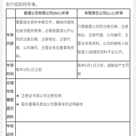
别介绍如何年审。
普通公司有限公司(INC)年审
有限责任公司(LLC)年审
需要递交周年申报文件，缴纳代理地
只需披露公司的注册日期、注册
址秘书服务费等；必需披露或公开公
年审
地址、注册代理、公司编号、主
司的注册日期、注册地址、注册代
内容
要业务等资料。公司的拥有人和
理、公司编号、主要业务及董事等资
管理人/经理的资料不必公开。
料。
年审
每年6月1日之前，逾期会产生罚
每年3月1日之前
时间
款
办理
年检
★ 注册证书或公司注册名称;
需要
★ 股东董事名册及公司董事身份证明副本
提交
资料
年检
后所