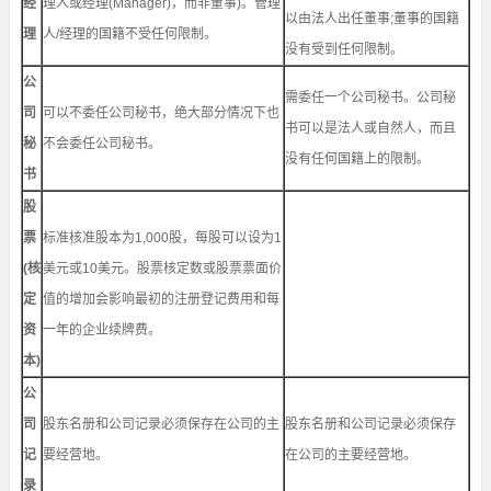
经
理人或经理(Manager)，而非董事)。管理
以由法人出任董事;董事的国籍
理
人/经理的国籍不受任何限制。
没有受到任何限制。
公
需委任一个公司秘书。公司秘
司
可以不委任公司秘书，绝大部分情况下也
书可以是法人或自然人，而且
秘
不会委任公司秘书。
没有任何国籍上的限制。
书
股
票
标准核准股本为1,000股，每股可以设为1
(核
美元或10美元。股票核定数或股票票面价
定
值的增加会影响最初的注册登记费用和每
资
一年的企业续牌费。
本)
公
司
股东名册和公司记录必须保存在公司的主
股东名册和公司记录必须保存
记
要经营地。
在公司的主要经营地。
录