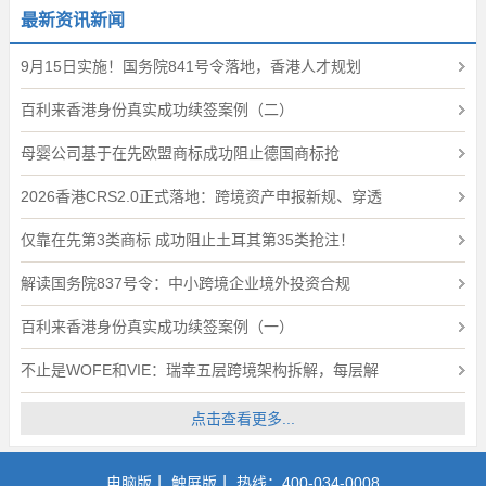
最新资讯新闻
9月15日实施！国务院841号令落地，香港人才规划
百利来香港身份真实成功续签案例（二）
母婴公司基于在先欧盟商标成功阻止德国商标抢
2026香港CRS2.0正式落地：跨境资产申报新规、穿透
仅靠在先第3类商标 成功阻止土耳其第35类抢注！
解读国务院837号令：中小跨境企业境外投资合规
百利来香港身份真实成功续签案例（一）
不止是WOFE和VIE：瑞幸五层跨境架构拆解，每层解
点击查看更多...
|
|
电脑版
触屏版
热线：400-034-0008